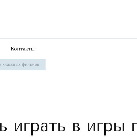
love.com
Контакты
ке классных фильмов
ь играть в игры 