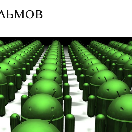
льмов